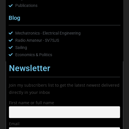
Publications
Blog
Mechatronics - Electrical Engineering
Radio Amateur - SV7SJS
Sailing
Economics & Politics
Newsletter
Join my subscribers list to get the latest newest delivered
directly in your inbox
First name or full name
Email