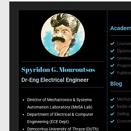
Academi
Course
Diploma
Semina
Project
Spyridon G. Mouroutsos
Publica
Dr-Eng Electrical Engineer
Blog
Mechatr
Director of Mechatronics & Systems
Radio A
Automation Laboratory (MeSA Lab)
Sailing
Department of Electrical & Computer
Economi
Engineering (ECE Dept)
Democritus University of Thrace (DUTh)