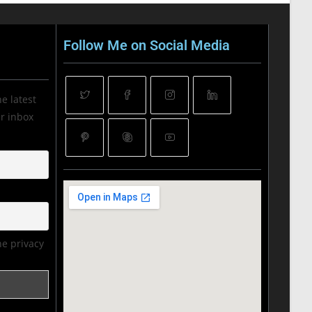
Follow Me on Social Media
he latest
ur inbox
he privacy