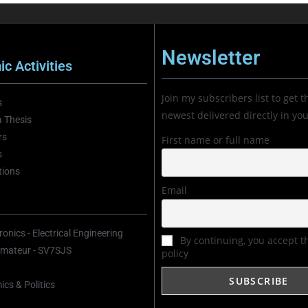
Newsletter
c Activities
Join my subscribers list to get t
s
newest delivered directly in yo
 Thesis
rs
First name or full name
s
tions
Email
onics - Electrical Engineering
By continuing, you accept t
mateur - SV7SJS
policy
cs & Politics