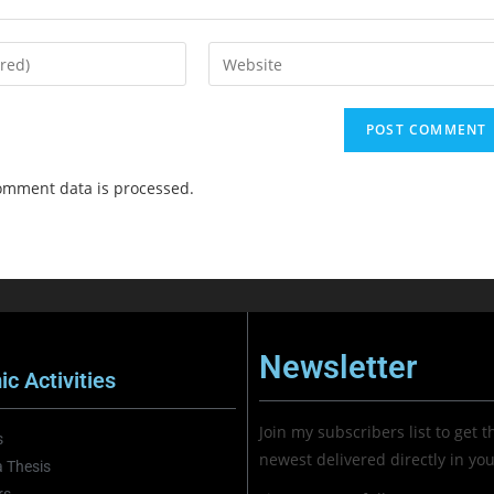
omment data is processed.
Newsletter
c Activities
Join my subscribers list to get t
s
newest delivered directly in yo
 Thesis
rs