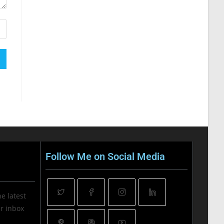
Follow Me on Social Media
he latest
ur inbox