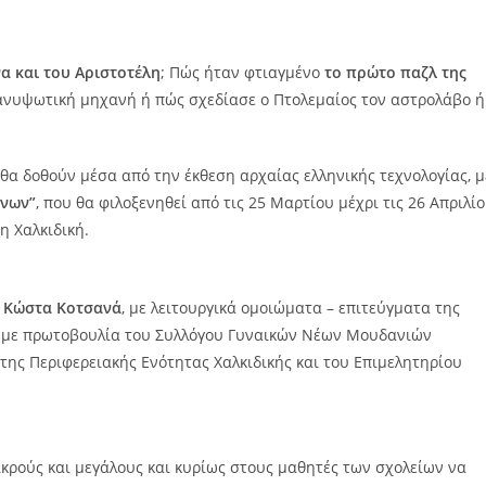
α και του Αριστοτέλη
; Πώς ήταν φτιαγμένο
το πρώτο παζλ της
 ανυψωτική μηχανή ή πώς σχεδίασε ο Πτολεμαίος τον αστρολάβο ή
θα δοθούν μέσα από την έκθεση αρχαίας ελληνικής τεχνολογίας, μ
ήνων”
, που θα φιλοξενηθεί από τις 25 Μαρτίου μέχρι τις 26 Απριλί
τη Χαλκιδική.
ή Κώστα Κοτσανά
, με λειτουργικά ομοιώματα – επιτεύγματα της
αι με πρωτοβουλία του Συλλόγου Γυναικών Νέων Μουδανιών
 της Περιφερειακής Ενότητας Χαλκιδικής και του Επιμελητηρίου
μικρούς και μεγάλους και κυρίως στους μαθητές των σχολείων να